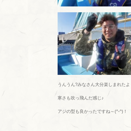
うんうん?みなさん大分楽しまれたよ
寒さも吹っ飛んだ感じ♪
アジの型も良かったですね～(^-^)！