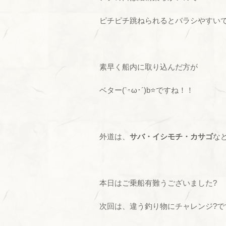
ピチピチ跳ねられるとバラシやすい
素早く船内に取り込んだ方が
ベター(`･ω･´)b⭐ですね！！
外道は、
サバ・イシモチ・カサゴ
な
本日はご乗船有難うございました?
次回は、違う釣り物にチャレンジ?で