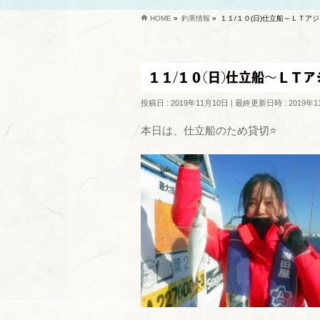
HOME
»
釣果情報
»
１１/１０(日)仕立船～ＬＴアジ
１１/１０(日)仕立船～ＬＴア
投稿日 : 2019年11月10日
最終更新日時 : 2019年1
本日は、仕立船のため貸切⭐