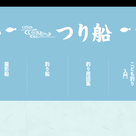
屋形船
釣り船
釣り用語集
こども釣り
入門