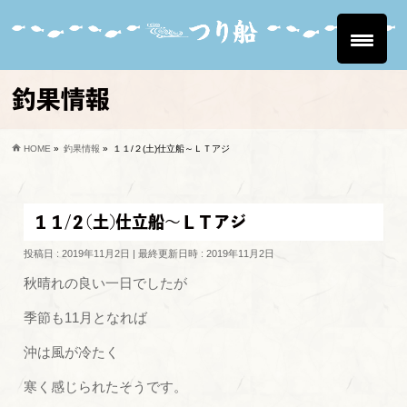
釣果情報
HOME
»
釣果情報
»
１１/２(土)仕立船～ＬＴアジ
１１/２(土)仕立船～ＬＴアジ
投稿日 : 2019年11月2日
最終更新日時 : 2019年11月2日
秋晴れの良い一日でしたが
季節も11月となれば
沖は風が冷たく
寒く感じられたそうです。