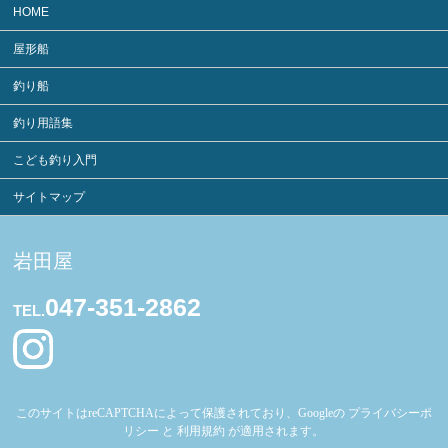
HOME
屋形船
釣り船
釣り用語集
こども釣り入門
サイトマップ
岩田屋
047-351-2862
TEL.
このサイトはreCAPTCHAによって保護されており、Googleの
プライバシーポ
リシー
と
利用規約
が適用されます。