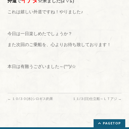
イナダ
外道
で
☆来ました(≧▽≦)
これは嬉しい外道ですね！やりました♪
今日は一日楽しめたでしょうか？
また次回のご乗船を、心よりお待ち致しております！
本日は有難うございました～(^^)/☆
←
１０/３０(水)シロギス釣果
１１/３(日)仕立船～ＬＴアジ
→
PAGETOP