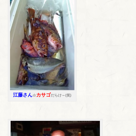
江藤さん
カサゴ
☆
だらけ～(笑)