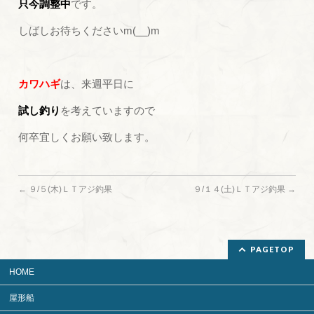
只今調整中
です。
しばしお待ちくださいm(__)m
カワハギ
は、来週平日に
試し釣り
を考えていますので
何卒宜しくお願い致します。
←
９/５(木)ＬＴアジ釣果
９/１４(土)ＬＴアジ釣果
→
PAGETOP
HOME
屋形船