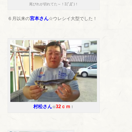
尾びれが切れてた～！Σ(ﾟДﾟ)！
６月以来の
宮本さん
☆ウレシイ大型でした！
村松さん
32ｃｍ
☆
！