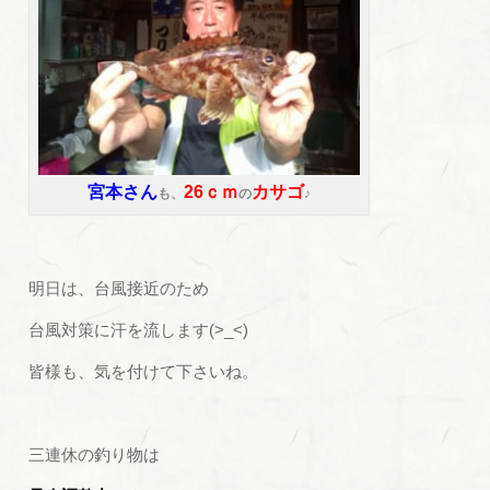
宮本さん
26ｃｍ
カサゴ
も、
の
♪
明日は、台風接近のため
台風対策に汗を流します(>_<)
皆様も、気を付けて下さいね。
三連休の釣り物は