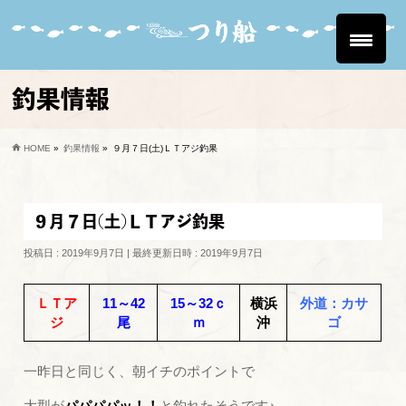
釣果情報
HOME
»
釣果情報
»
９月７日(土)ＬＴアジ釣果
９月７日(土)ＬＴアジ釣果
投稿日 : 2019年9月7日
最終更新日時 : 2019年9月7日
ＬＴア
11～42
15～32ｃ
横浜
外道：カサ
ジ
尾
ｍ
沖
ゴ
一昨日と同じく、朝イチのポイントで
大型が
パパパパッ！！
と釣れたそうです♪