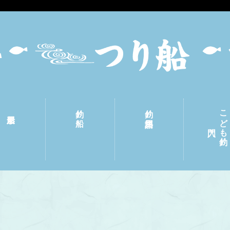
釣り船
釣り用語集
こども釣り