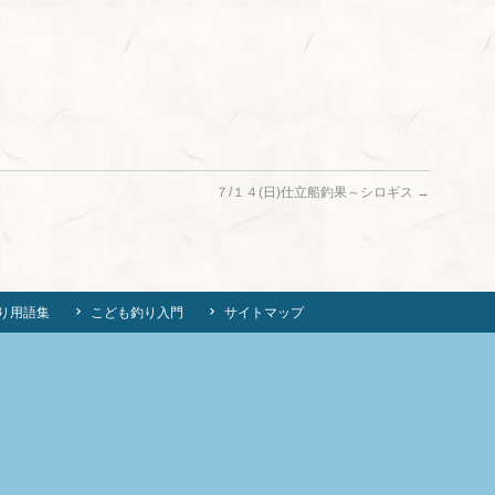
７/１４(日)仕立船釣果～シロギス
→
り用語集
こども釣り入門
サイトマップ