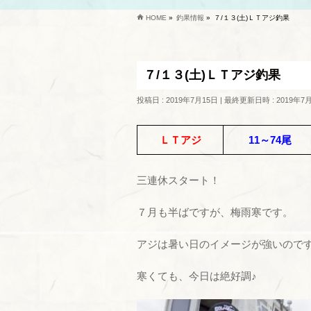
HOME
»
釣果情報
»
７/１３(土)ＬＴアジ釣果
７/１３(土)ＬＴアジ釣果
投稿日 : 2019年7月15日
最終更新日時 : 2019年7
ＬＴアジ
11～74尾
三連休スタート！
７月も半ばですが、梅雨寒です。
アジは暑い日のイメージが強いので
寒くても、今日は絶好調♪