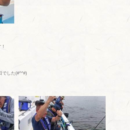
す！
した(#^^#)