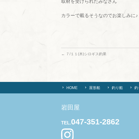
取材を受けられたみなさん
カラーで載るそうなのでお楽しみに♪
←
７/１１(木)シロギス釣果
HOME
屋形船
釣り船
釣
岩田屋
047-351-2862
TEL.