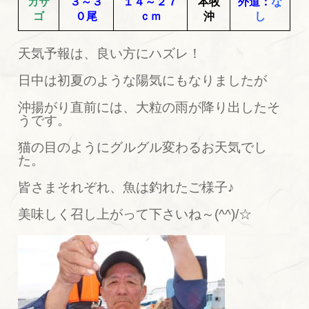
カサ
３～３
１４～２７
本牧
外道：
な
ゴ
０尾
ｃｍ
沖
し
天気予報は、良い方にハズレ！
日中は初夏のような陽気にもなりましたが
沖揚がり直前には、大粒の雨が降り出したそ
うです。
猫の目のようにグルグル変わるお天気でし
た。
皆さまそれぞれ、魚は釣れたご様子♪
美味しく召し上がって下さいね～(^^)/☆