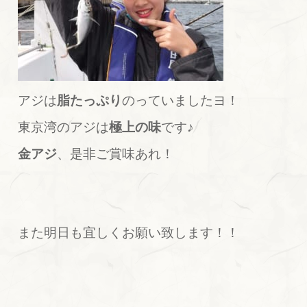
アジは
脂たっぷり
のっていましたヨ！
東京湾のアジは
極上の味
です♪
金アジ
、是非ご賞味あれ！
また明日も宜しくお願い致します！！