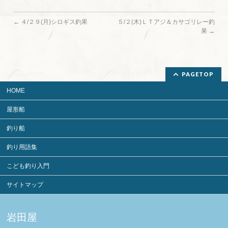
←
４/２９(月)シロギス釣果
５/２(木)ＬＴアジ＆カサゴリレー釣
果
→
PAGETOP
HOME
屋形船
釣り船
釣り用語集
こども釣り入門
サイトマップ
岩田屋