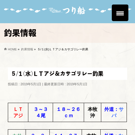
釣果情報
HOME
»
釣果情報
»
５/１(水)ＬＴアジ＆カサゴリレー釣果
５/１(水)ＬＴアジ＆カサゴリレー釣果
投稿日 : 2019年5月1日
最終更新日時 : 2019年5月1日
ＬＴ
３～３
１８～２６
本牧
外道：
サ
アジ
４尾
ｃｍ
沖
バ