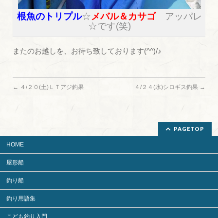
根魚のトリプル
☆
メバル＆カサゴ
アッパレ
☆です(笑)
またのお越しを、お待ち致しております(^^)/♪
←
４/２０(土)ＬＴアジ釣果
４/２４(水)シロギス釣果
→
PAGETOP
HOME
屋形船
釣り船
釣り用語集
こども釣り入門