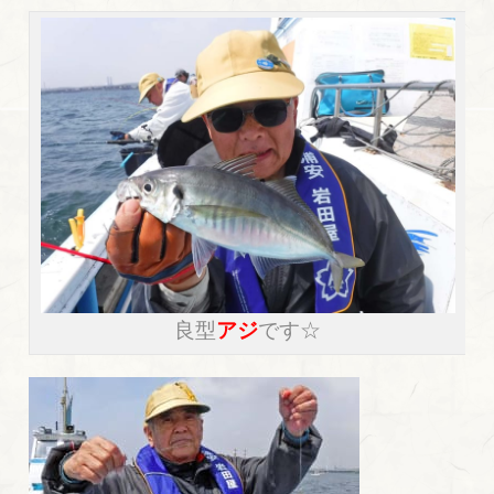
良型
アジ
です☆