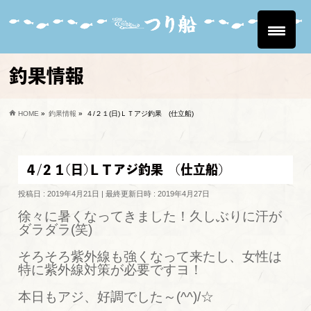
釣果情報
HOME
»
釣果情報
»
４/２１(日)ＬＴアジ釣果 (仕立船)
４/２１(日)ＬＴアジ釣果 (仕立船)
投稿日 : 2019年4月21日
最終更新日時 : 2019年4月27日
徐々に暑くなってきました！久しぶりに汗が
ダラダラ(笑)
そろそろ紫外線も強くなって来たし、女性は
特に紫外線対策が必要ですヨ！
本日もアジ、好調でした～(^^)/☆