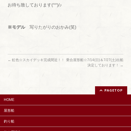
お待ち致しております(^^)/♪
※モデル
写りたがりのおかみ(笑)
←
虹色☆スカイデッキ完成間近！！
乗合屋形船☆7/14(日)＆7/27(土)出船
決定しております！
→
PAGETOP
HOME
屋形船
釣り船