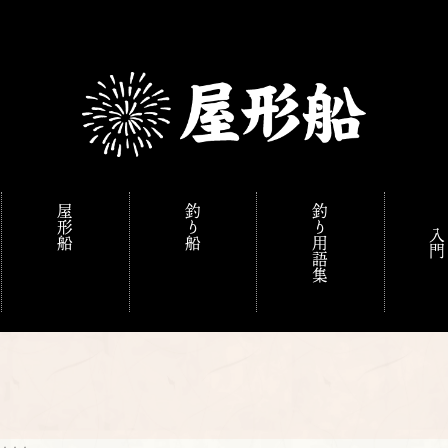
屋形船
釣り船
釣り用語集
入