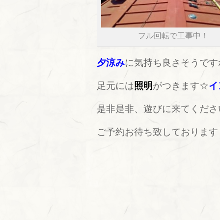
フル回転で工事中！
夕涼み
に気持ち良さそうです
足元には
照明
がつきます☆
イ
是非是非、遊びに来てくださいね
ご予約お待ち致しております