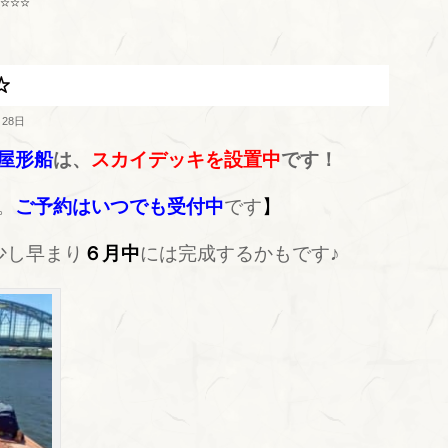
☆☆☆
☆
月28日
屋形船
は、
スカイデッキを設置中
です！
。
ご予約はいつでも受付中
です
】
少し早まり
６月中
には完成するかもです♪