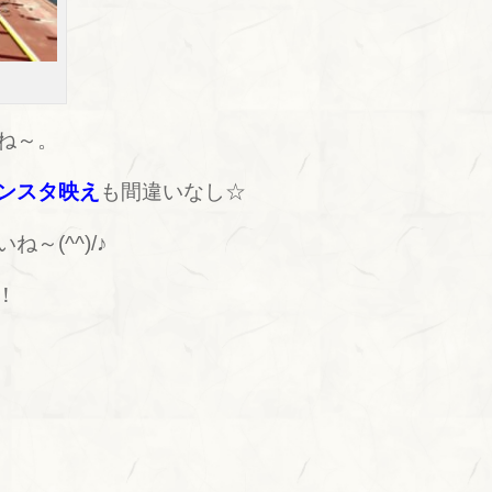
ね～。
ンスタ映え
も間違いなし☆
～(^^)/♪
！