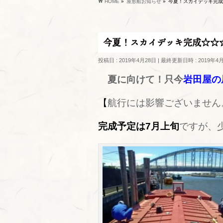
HOME
»
屋形船お知らせ
»
今夏！スカイデッキ完成
今夏！スカイデッキ完成☆☆
投稿日 : 2019年4月28日
最終更新日時 : 2019年4
夏に向けて！只今
岩田屋の
【
航行には影響ございません
完成予定は7月上旬
ですが、