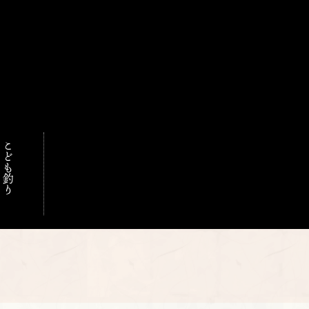
こども釣り
門