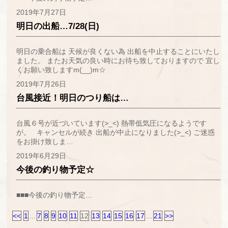
2019年7月27日
明日の出船…7/28(日)
明日の乗合船は 天候が良くない為 出船を中止することにいたし
ました。 またお天気の良い時にお待ち致しておりますので 宜し
くお願い致しますm(__)m☆
2019年7月26日
台風接近！明日のつり船は…
台風６号が近づいています(>_<) 熱帯低気圧になるようです
が。 キャンセルが続き 出船が中止になりました(>_<) ご迷惑
をお掛け致しま…
2019年6月29日
今後の釣り物予定☆
■■■今後の釣り物予定…
<<
1
...
7
8
9
10
11
12
13
14
15
16
17
...
21
>>