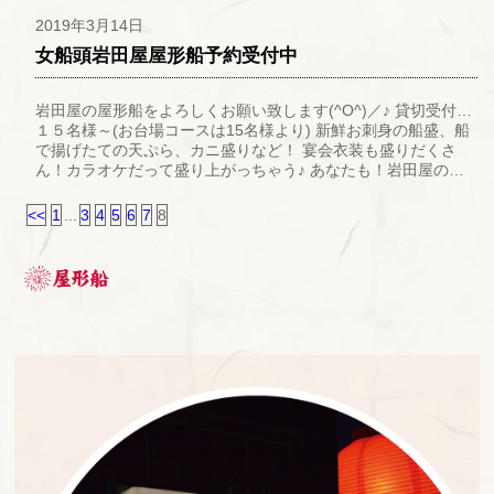
2019年3月14日
女船頭岩田屋屋形船予約受付中
岩田屋の屋形船をよろしくお願い致します(^O^)／♪ 貸切受付…
１５名様～(お台場コースは15名様より) 新鮮お刺身の船盛、船
で揚げたての天ぷら、カニ盛りなど！ 宴会衣装も盛りだくさ
ん！カラオケだって盛り上がっちゃう♪ あなたも！岩田屋の…
<<
1
...
3
4
5
6
7
8