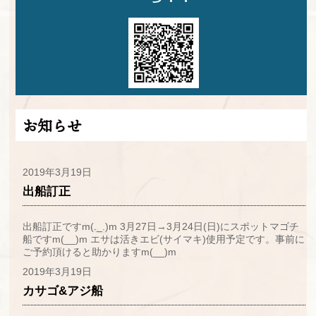
お知らせ
2019年3月19日
出船訂正
出船訂正ですm(._.)m 3月27日→3月24日(日)にスポットマゴチ
船ですm(__)m エサは活きエビ(サイマキ)使用予定です。事前に
ご予約頂けると助かりますm(__)m
2019年3月19日
カサゴ&アジ船