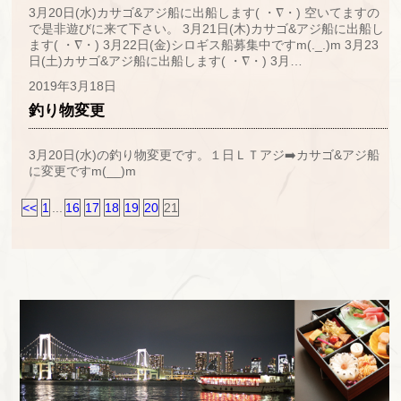
3月20日(水)カサゴ&アジ船に出船します( ・∇・) 空いてますの
で是非遊びに来て下さい。 3月21日(木)カサゴ&アジ船に出船し
ます( ・∇・) 3月22日(金)シロギス船募集中ですm(._.)m 3月23
日(土)カサゴ&アジ船に出船します( ・∇・) 3月…
2019年3月18日
釣り物変更
3月20日(水)の釣り物変更です。１日ＬＴアジ➡️カサゴ&アジ船
に変更ですm(__)m
<<
1
...
16
17
18
19
20
21