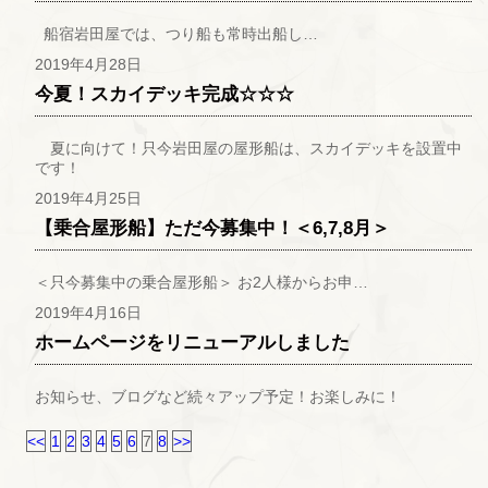
船宿岩田屋では、つり船も常時出船し…
2019年4月28日
今夏！スカイデッキ完成☆☆☆
夏に向けて！只今岩田屋の屋形船は、スカイデッキを設置中
です！
2019年4月25日
【乗合屋形船】ただ今募集中！＜6,7,8月＞
＜只今募集中の乗合屋形船＞ お2人様からお申…
2019年4月16日
ホームページをリニューアルしました
お知らせ、ブログなど続々アップ予定！お楽しみに！
<<
1
2
3
4
5
6
7
8
>>