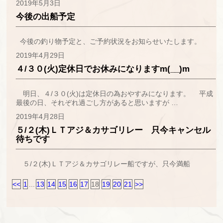
2019年5月3日
今後の出船予定
今後の釣り物予定と、ご予約状況をお知らせいたします。
2019年4月29日
４/３０(火)定休日でお休みになりますm(__)m
明日、４/３０(火)は定休日の為おやすみになります。 平成
最後の日、それぞれ過ごし方があると思いますが …
2019年4月28日
５/２(木)ＬＴアジ＆カサゴリレー 只今キャンセル
待ちです
５/２(木)ＬＴアジ＆カサゴリレー船ですが、只今満船
<<
1
...
13
14
15
16
17
18
19
20
21
>>