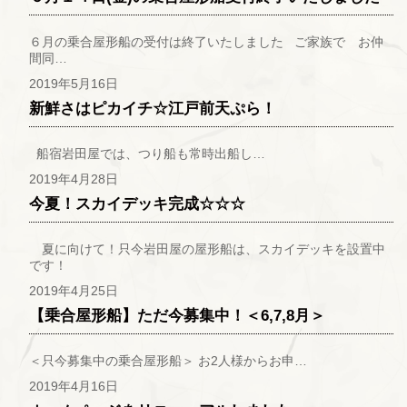
６月の乗合屋形船の受付は終了いたしました ご家族で お仲
間同…
2019年5月16日
新鮮さはピカイチ☆江戸前天ぷら！
船宿岩田屋では、つり船も常時出船し…
2019年4月28日
今夏！スカイデッキ完成☆☆☆
夏に向けて！只今岩田屋の屋形船は、スカイデッキを設置中
です！
2019年4月25日
【乗合屋形船】ただ今募集中！＜6,7,8月＞
＜只今募集中の乗合屋形船＞ お2人様からお申…
2019年4月16日