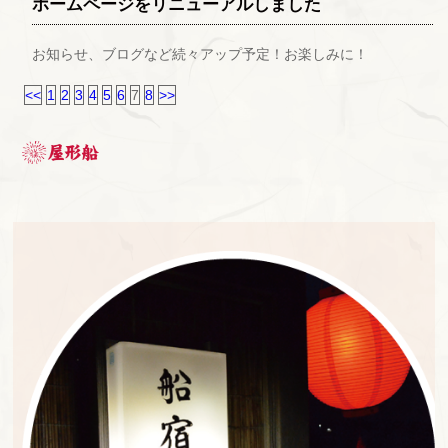
ホームページをリニューアルしました
お知らせ、ブログなど続々アップ予定！お楽しみに！
<<
1
2
3
4
5
6
7
8
>>