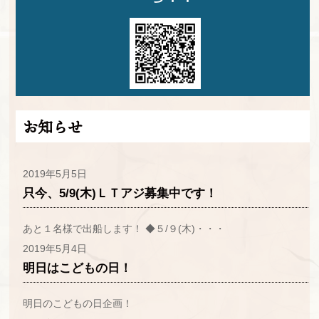
お知らせ
2019年5月5日
只今、5/9(木)ＬＴアジ募集中です！
あと１名様で出船します！ ◆５/９(木)・・・
2019年5月4日
明日はこどもの日！
明日のこどもの日企画！