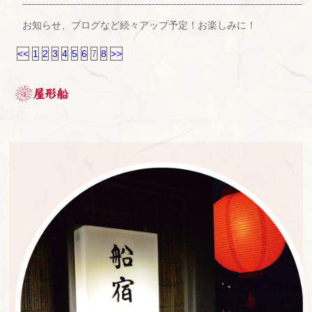
お知らせ、ブログなど続々アップ予定！お楽しみに！
<<
1
2
3
4
5
6
7
8
>>