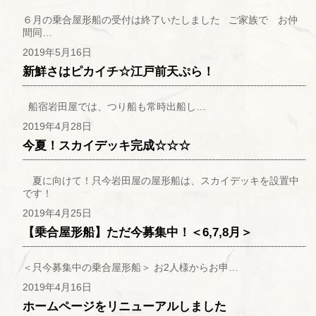
６月の乗合屋形船の受付は終了いたしました ご家族で お仲
間同…
2019年5月16日
新鮮さはピカイチ☆江戸前天ぷら！
船宿岩田屋では、つり船も常時出船し…
2019年4月28日
今夏！スカイデッキ完成☆☆☆
夏に向けて！只今岩田屋の屋形船は、スカイデッキを設置中
です！
2019年4月25日
【乗合屋形船】ただ今募集中！＜6,7,8月＞
＜只今募集中の乗合屋形船＞ お2人様からお申…
2019年4月16日
ホームページをリニューアルしました