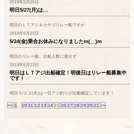
2019年5月26日
明日5/27(月)は…
明日のＬＴアジ＆カサゴリレー船ですが
2019年5月23日
5/24(金)乗合お休みになりましたm(__)m
明日のリレー船、出船人数に達せず
2019年5月22日
明日はＬＴアジ出船確定！明後日はリレー船募集中
です！
明日５/２３(木)は一日アジ釣りが出船確定しています！
<<
1
...
10
11
12
13
14
15
16
17
18
19
20
21
>>