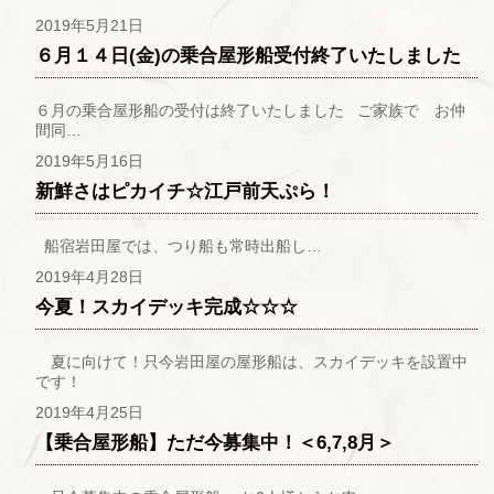
2019年5月21日
６月１４日(金)の乗合屋形船受付終了いたしました
６月の乗合屋形船の受付は終了いたしました ご家族で お仲
間同…
2019年5月16日
新鮮さはピカイチ☆江戸前天ぷら！
船宿岩田屋では、つり船も常時出船し…
2019年4月28日
今夏！スカイデッキ完成☆☆☆
夏に向けて！只今岩田屋の屋形船は、スカイデッキを設置中
です！
2019年4月25日
【乗合屋形船】ただ今募集中！＜6,7,8月＞