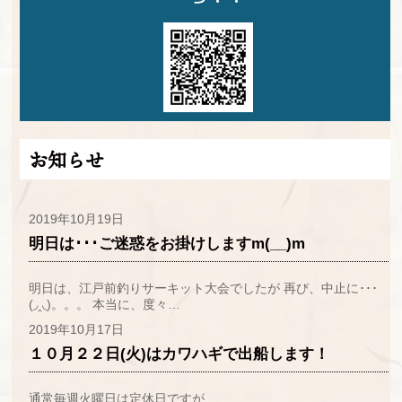
お知らせ
2019年10月19日
明日は･･･ご迷惑をお掛けしますm(__)m
明日は、江戸前釣りサーキット大会でしたが 再び、中止に･･･
(◞‸◟)。。。 本当に、度々…
2019年10月17日
１０月２２日(火)はカワハギで出船します！
通常毎週火曜日は定休日ですが