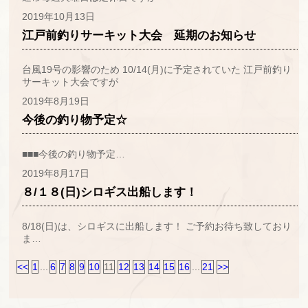
2019年10月13日
江戸前釣りサーキット大会 延期のお知らせ
台風19号の影響のため 10/14(月)に予定されていた 江戸前釣り
サーキット大会ですが
2019年8月19日
今後の釣り物予定☆
■■■今後の釣り物予定…
2019年8月17日
８/１８(日)シロギス出船します！
8/18(日)は、シロギスに出船します！ ご予約お待ち致しており
ま…
<<
1
...
6
7
8
9
10
11
12
13
14
15
16
...
21
>>