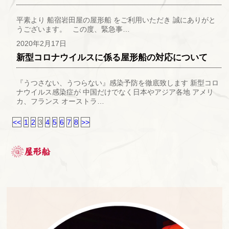
平素より 船宿岩田屋の屋形船 をご利用いただき 誠にありがと
うございます。 この度、緊急事…
2020年2月17日
新型コロナウイルスに係る屋形船の対応について
『うつさない、うつらない』感染予防を徹底致します 新型コロ
ナウイルス感染症が 中国だけでなく日本やアジア各地 アメリ
カ、フランス オーストラ…
<<
1
2
3
4
5
6
7
8
>>