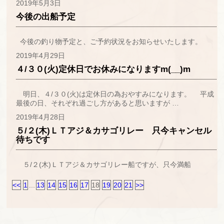
2019年5月3日
今後の出船予定
今後の釣り物予定と、ご予約状況をお知らせいたします。
2019年4月29日
４/３０(火)定休日でお休みになりますm(__)m
明日、４/３０(火)は定休日の為おやすみになります。 平成
最後の日、それぞれ過ごし方があると思いますが …
2019年4月28日
５/２(木)ＬＴアジ＆カサゴリレー 只今キャンセル
待ちです
５/２(木)ＬＴアジ＆カサゴリレー船ですが、只今満船
<<
1
...
13
14
15
16
17
18
19
20
21
>>