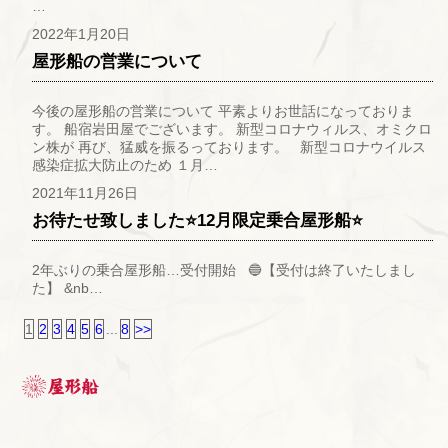
…
2022年1月20日
屋形船の営業について
今後の屋形船の営業について 平素よりお世話になっておりま
す。 船宿岩田屋でございます。 新型コロナウィルス、オミクロ
ン株が 再び、猛威を振るっております。 新型コロナウイルス
感染症拡大防止のため １月…
2021年11月26日
お待たせ致しました⭐12月限定乗合屋形船⭐
2年ぶりの乗合屋形船…受付開始 🔵【受付は終了いたしまし
た】 &nb…
1
2
3
4
5
6
...
8
>>