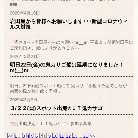
■■■…
2020年4月10日
岩田屋から皆様へお願いします･･･新型コロナウィ
ルス対策
皆さまへ⭐岩田屋からのお願いm(__)m 平素より船宿岩田屋に
ご乗船頂き、誠にありがとうござい…
2020年3月21日
明日22日(金)の鬼カサゴ船は延期になりました！
m(__)m
明日、22日(金)スポット船にて 鬼カサゴを狙う予定でしたが！
南西の風が強く吹く予報…
2020年3月6日
３/２２(日)スポット出船⭐ＬＴ鬼カサゴ
特別出船決定！ＬＴ鬼カサゴ～参加者募集…
<<
1
...
3
4
5
6
7
8
9
10
11
12
13
...
21
>>