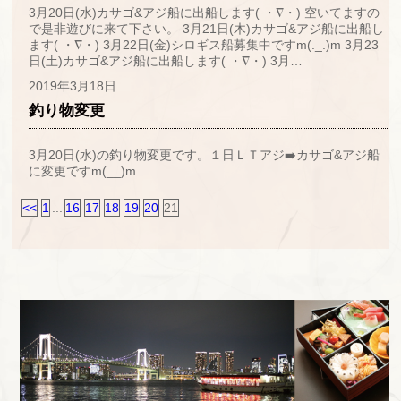
3月20日(水)カサゴ&アジ船に出船します( ・∇・) 空いてますの
で是非遊びに来て下さい。 3月21日(木)カサゴ&アジ船に出船し
ます( ・∇・) 3月22日(金)シロギス船募集中ですm(._.)m 3月23
日(土)カサゴ&アジ船に出船します( ・∇・) 3月…
2019年3月18日
釣り物変更
3月20日(水)の釣り物変更です。１日ＬＴアジ➡️カサゴ&アジ船
に変更ですm(__)m
<<
1
...
16
17
18
19
20
21