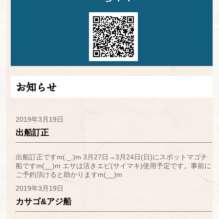
お知らせ
2019年3月19日
出船訂正
出船訂正ですm(._.)m 3月27日→3月24日(日)にスポットマゴチ
船ですm(__)m エサは活きエビ(サイマキ)使用予定です。事前に
ご予約頂けると助かりますm(__)m
2019年3月19日
カサゴ&アジ船