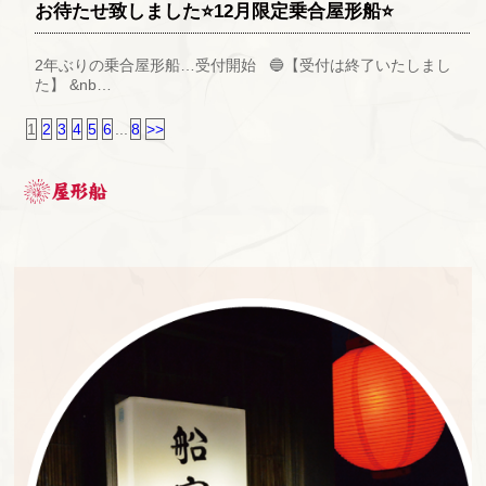
お待たせ致しました⭐12月限定乗合屋形船⭐
2年ぶりの乗合屋形船…受付開始 🔵【受付は終了いたしまし
た】 &nb…
1
2
3
4
5
6
...
8
>>